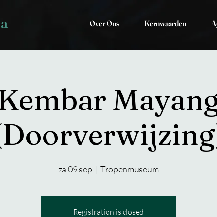
ia
Over Ons
Kernwaarden
A
Kembar Mayan
(Doorverwijzing
za 09 sep
  |  
Tropenmuseum
Registration is closed