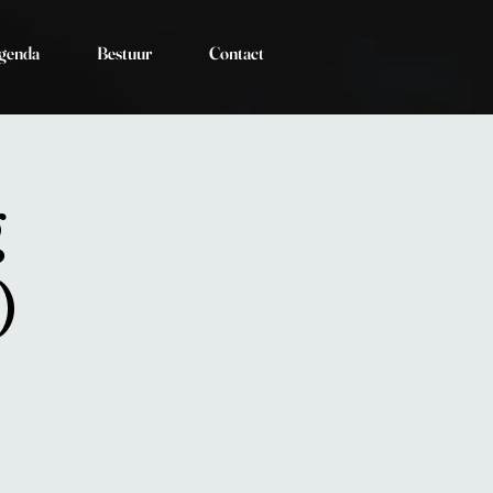
genda
Bestuur
Contact
g
)