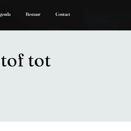
genda
Bestuur
Contact
tof tot