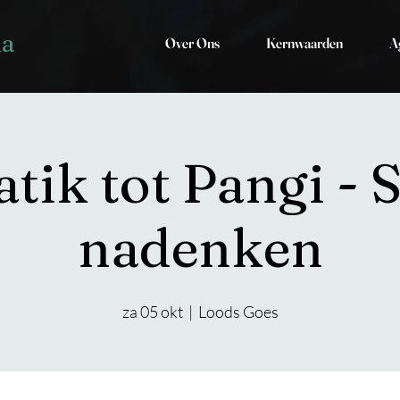
ia
Over Ons
Kernwaarden
A
tik tot Pangi - S
nadenken
za 05 okt
  |  
Loods Goes