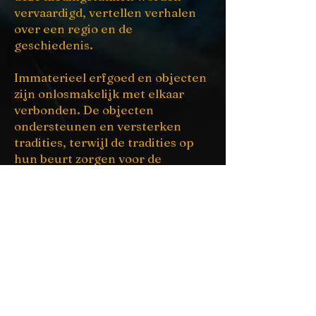
vervaardigd, vertellen verhalen
over een regio en de
geschiedenis.
Immaterieel erfgoed en objecten
zijn onlosmakelijk met elkaar
verbonden. De objecten
ondersteunen en versterken
tradities, terwijl de tradities op
hun beurt zorgen voor de
instandhouding van het
vakmanschap en de betekenis van
deze objecten.
Samen vormen ze een essentieel
onderdeel van cultureel erfgoed
dat gekoesterd en beschermd
moet worden voor toekomstige
generaties.