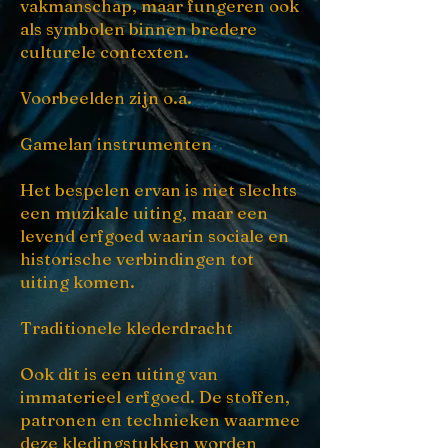
vakmanschap, maar fungeren ook
als symbolen binnen bredere
culturele contexten.
Voorbeelden zijn o.a.
Gamelan instrumenten
Het bespelen ervan is niet slechts
een muzikale uiting, maar een
levend erfgoed waarin sociale en
historische verbindingen tot
uiting komen.
Traditionele klederdracht
Ook dit is een uiting van
immaterieel erfgoed. De stoffen,
patronen en technieken waarmee
deze kledingstukken worden