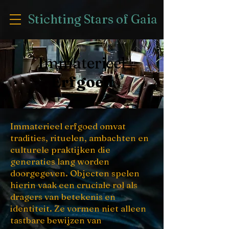
Stichting Stars of Gaia
Immaterieel
Erfgoed
Immaterieel erfgoed omvat
tradities, rituelen, ambachten en
culturele praktijken die
generaties lang worden
doorgegeven. Objecten spelen
hierin vaak een cruciale rol als
dragers van betekenis en
identiteit. Ze vormen niet alleen
tastbare bewijzen van