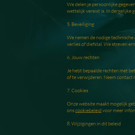
We delen je persoonlijke gegevens
wettelijk vereist is. In dergelij
5. Beveiliging
We nemen de nodige technische 
verlies of diefstal. We streven e
6. Jouw rechten
Je hebt bepaalde rechten met betr
of te verwijderen. Neem contact 
7. Cookies
Onze website maakt mogelijk gebr
ons
cookiebeleid
voor meer infor
8. Wijzigingen in dit beleid