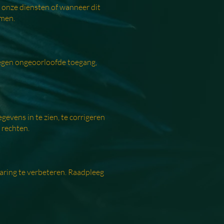
n onze diensten of wanneer dit
rmen.
egen ongeoorloofde toegang,
evens in te zien, te corrigeren
 rechten.
aring te verbeteren. Raadpleeg