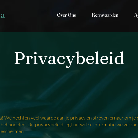
ia
Over Ons
Kernwaarden
A
Privacybeleid
ia! We hechten veel waarde aan je privacy en streven ernaar om je
e behandelen. Dit privacybeleid legt uit welke informatie we verz
beschermen.